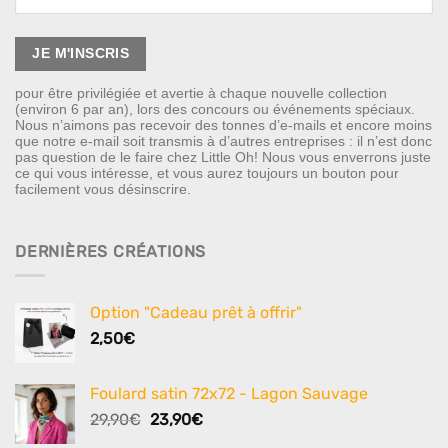
pour être privilégiée et avertie à chaque nouvelle collection
(environ 6 par an), lors des concours ou événements spéciaux.
Nous n’aimons pas recevoir des tonnes d’e-mails et encore moins
que notre e-mail soit transmis à d’autres entreprises : il n’est donc
pas question de le faire chez Little Oh! Nous vous enverrons juste
ce qui vous intéresse, et vous aurez toujours un bouton pour
facilement vous désinscrire.
DERNIÈRES CRÉATIONS
Option "Cadeau prêt à offrir"
2,50
€
Foulard satin 72x72 - Lagon Sauvage
Le
Le
29,90
€
23,90
€
prix
prix