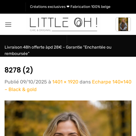
Passer
Créations exclusives ❤ Fabrication 100% belge
au
contenu
Livraison 48h offerte àpd 28€ - Garantie "Enchantée ou
remboursée"
8278 (2)
Publié
09/10/2025
à
1401 × 1920
dans
Echarpe 140×140
– Black & gold