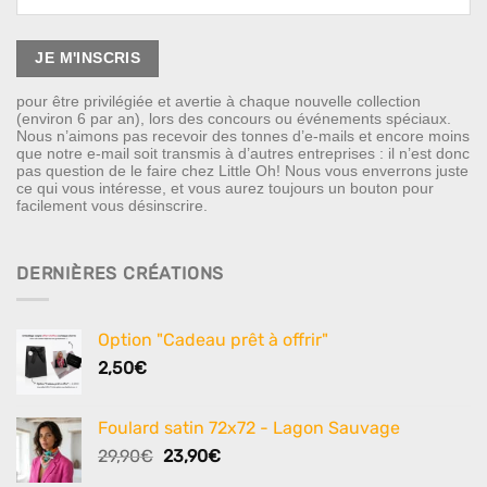
pour être privilégiée et avertie à chaque nouvelle collection
(environ 6 par an), lors des concours ou événements spéciaux.
Nous n’aimons pas recevoir des tonnes d’e-mails et encore moins
que notre e-mail soit transmis à d’autres entreprises : il n’est donc
pas question de le faire chez Little Oh! Nous vous enverrons juste
ce qui vous intéresse, et vous aurez toujours un bouton pour
facilement vous désinscrire.
DERNIÈRES CRÉATIONS
Option "Cadeau prêt à offrir"
2,50
€
Foulard satin 72x72 - Lagon Sauvage
Le
Le
29,90
€
23,90
€
prix
prix