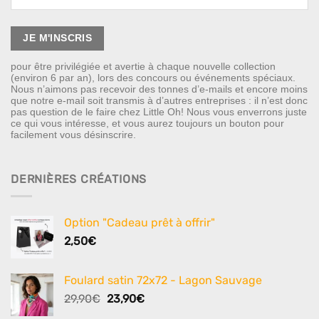
pour être privilégiée et avertie à chaque nouvelle collection
(environ 6 par an), lors des concours ou événements spéciaux.
Nous n’aimons pas recevoir des tonnes d’e-mails et encore moins
que notre e-mail soit transmis à d’autres entreprises : il n’est donc
pas question de le faire chez Little Oh! Nous vous enverrons juste
ce qui vous intéresse, et vous aurez toujours un bouton pour
facilement vous désinscrire.
DERNIÈRES CRÉATIONS
Option "Cadeau prêt à offrir"
2,50
€
Foulard satin 72x72 - Lagon Sauvage
Le
Le
29,90
€
23,90
€
prix
prix