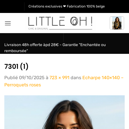
Passer
Créations exclusives ❤ Fabrication 100% belge
au
contenu
Livraison 48h offerte àpd 28€ - Garantie "Enchantée ou
remboursée"
7301 (1)
Publié
09/10/2025
à
723 × 991
dans
Echarpe 140×140 –
Perroquets roses