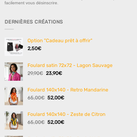
facilement vous désinscrire.
DERNIÈRES CRÉATIONS
Option "Cadeau prêt à offrir"
2,50
€
Foulard satin 72x72 - Lagon Sauvage
Le
Le
29,90
€
23,90
€
prix
prix
initial
actuel
Foulard 140x140 - Retro Mandarine
était :
est :
Le
Le
65,00
€
52,00
€
29,90€.
23,90€.
prix
prix
initial
actuel
Foulard 140x140 - Zeste de Citron
était :
est :
Le
Le
65,00
€
52,00
€
65,00€.
52,00€.
prix
prix
initial
actuel