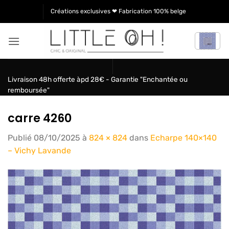
Passer
Créations exclusives ❤ Fabrication 100% belge
au
contenu
Livraison 48h offerte àpd 28€ - Garantie "Enchantée ou
remboursée"
carre 4260
Publié
08/10/2025
à
824 × 824
dans
Echarpe 140×140
– Vichy Lavande