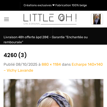
Passer
Créations exclusives ❤ Fabrication 100% belge
au
contenu
Livraison 48h offerte àpd 28€ - Garantie "Enchantée ou
remboursée"
4260 (3)
Publié
08/10/2025
à
880 × 1184
dans
Echarpe 140×140
– Vichy Lavande