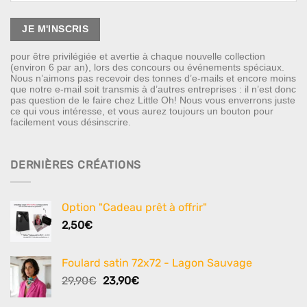
pour être privilégiée et avertie à chaque nouvelle collection
(environ 6 par an), lors des concours ou événements spéciaux.
Nous n’aimons pas recevoir des tonnes d’e-mails et encore moins
que notre e-mail soit transmis à d’autres entreprises : il n’est donc
pas question de le faire chez Little Oh! Nous vous enverrons juste
ce qui vous intéresse, et vous aurez toujours un bouton pour
facilement vous désinscrire.
DERNIÈRES CRÉATIONS
Option "Cadeau prêt à offrir"
2,50
€
Foulard satin 72x72 - Lagon Sauvage
Le
Le
29,90
€
23,90
€
prix
prix