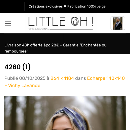
Passer
Créations exclusives ❤ Fabrication 100% belge
au
contenu
Livraison 48h offerte àpd 28€ - Garantie "Enchantée ou
remboursée"
4260 (1)
Publié
08/10/2025
à
864 × 1184
dans
Echarpe 140×140
– Vichy Lavande