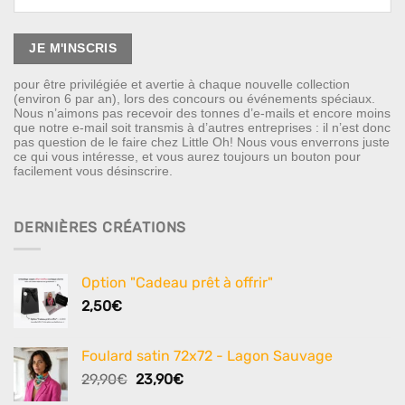
pour être privilégiée et avertie à chaque nouvelle collection
(environ 6 par an), lors des concours ou événements spéciaux.
Nous n’aimons pas recevoir des tonnes d’e-mails et encore moins
que notre e-mail soit transmis à d’autres entreprises : il n’est donc
pas question de le faire chez Little Oh! Nous vous enverrons juste
ce qui vous intéresse, et vous aurez toujours un bouton pour
facilement vous désinscrire.
DERNIÈRES CRÉATIONS
Option "Cadeau prêt à offrir"
2,50
€
Foulard satin 72x72 - Lagon Sauvage
Le
Le
29,90
€
23,90
€
prix
prix