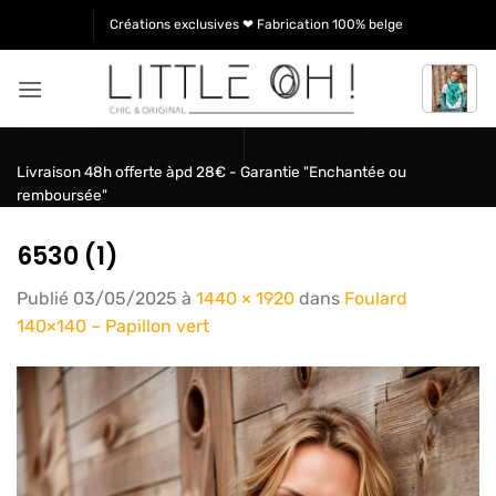
Passer
Créations exclusives ❤ Fabrication 100% belge
au
contenu
Livraison 48h offerte àpd 28€ - Garantie "Enchantée ou
remboursée"
6530 (1)
Publié
03/05/2025
à
1440 × 1920
dans
Foulard
140×140 – Papillon vert