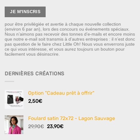
pour être privilégiée et avertie à chaque nouvelle collection
(environ 6 par an), lors des concours ou événements spéciaux.
Nous n’aimons pas recevoir des tonnes d’e-mails et encore moins
que notre e-mail soit transmis à d’autres entreprises : il n’est donc
pas question de le faire chez Little Oh! Nous vous enverrons juste
ce qui vous intéresse, et vous aurez toujours un bouton pour
facilement vous désinscrire.
DERNIÈRES CRÉATIONS
Option "Cadeau prêt à offrir"
2,50
€
Foulard satin 72x72 - Lagon Sauvage
Le
Le
29,90
€
23,90
€
prix
prix
initial
actuel