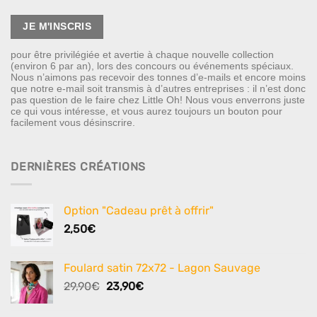
pour être privilégiée et avertie à chaque nouvelle collection
(environ 6 par an), lors des concours ou événements spéciaux.
Nous n’aimons pas recevoir des tonnes d’e-mails et encore moins
que notre e-mail soit transmis à d’autres entreprises : il n’est donc
pas question de le faire chez Little Oh! Nous vous enverrons juste
ce qui vous intéresse, et vous aurez toujours un bouton pour
facilement vous désinscrire.
DERNIÈRES CRÉATIONS
Option "Cadeau prêt à offrir"
2,50
€
Foulard satin 72x72 - Lagon Sauvage
Le
Le
29,90
€
23,90
€
prix
prix
initial
actuel