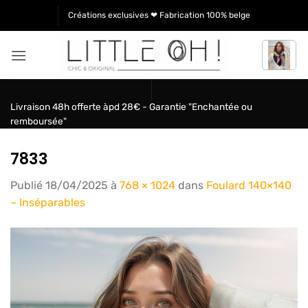
Passer
Créations exclusives ❤ Fabrication 100% belge
au
contenu
Livraison 48h offerte àpd 28€ - Garantie "Enchantée ou
remboursée"
7833
Publié
18/04/2025
à
768 × 1024
dans
Foulard 140×140
– Inséparables