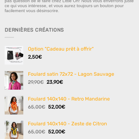
pas question de le faire chez Little Oh! Nous vous enverrons juste
ce qui vous intéresse, et vous aurez toujours un bouton pour
facilement vous désinscrire.
DERNIÈRES CRÉATIONS
Option "Cadeau prêt à offrir"
2,50
€
Foulard satin 72x72 - Lagon Sauvage
Le
Le
29,90
€
23,90
€
prix
prix
initial
actuel
Foulard 140x140 - Retro Mandarine
était :
est :
Le
Le
65,00
€
52,00
€
29,90€.
23,90€.
prix
prix
initial
actuel
Foulard 140x140 - Zeste de Citron
était :
est :
Le
Le
65,00
€
52,00
€
65,00€.
52,00€.
prix
prix