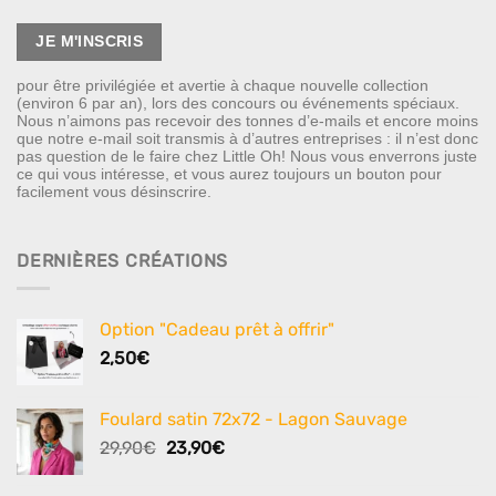
pour être privilégiée et avertie à chaque nouvelle collection
(environ 6 par an), lors des concours ou événements spéciaux.
Nous n’aimons pas recevoir des tonnes d’e-mails et encore moins
que notre e-mail soit transmis à d’autres entreprises : il n’est donc
pas question de le faire chez Little Oh! Nous vous enverrons juste
ce qui vous intéresse, et vous aurez toujours un bouton pour
facilement vous désinscrire.
DERNIÈRES CRÉATIONS
Option "Cadeau prêt à offrir"
2,50
€
Foulard satin 72x72 - Lagon Sauvage
Le
Le
29,90
€
23,90
€
prix
prix
initial
actuel