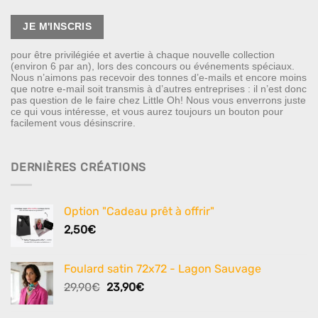
pour être privilégiée et avertie à chaque nouvelle collection
(environ 6 par an), lors des concours ou événements spéciaux.
Nous n’aimons pas recevoir des tonnes d’e-mails et encore moins
que notre e-mail soit transmis à d’autres entreprises : il n’est donc
pas question de le faire chez Little Oh! Nous vous enverrons juste
ce qui vous intéresse, et vous aurez toujours un bouton pour
facilement vous désinscrire.
DERNIÈRES CRÉATIONS
Option "Cadeau prêt à offrir"
2,50
€
Foulard satin 72x72 - Lagon Sauvage
Le
Le
29,90
€
23,90
€
prix
prix
initial
actuel