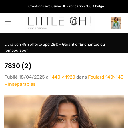
Passer
Créations exclusives ❤ Fabrication 100% belge
au
contenu
Livraison 48h offerte àpd 28€ - Garantie "Enchantée ou
remboursée"
7830 (2)
Publié
18/04/2025
à
1440 × 1920
dans
Foulard 140×140
– Inséparables