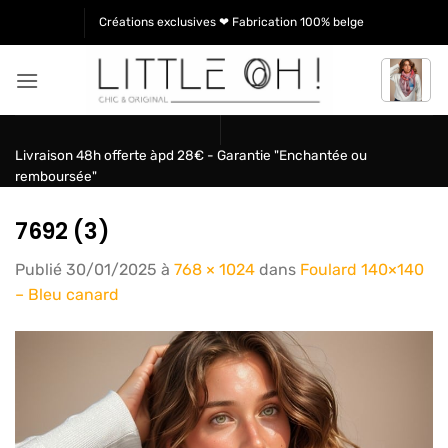
Passer
Créations exclusives ❤ Fabrication 100% belge
au
contenu
Livraison 48h offerte àpd 28€ - Garantie "Enchantée ou
remboursée"
7692 (3)
Publié
30/01/2025
à
768 × 1024
dans
Foulard 140×140
– Bleu canard