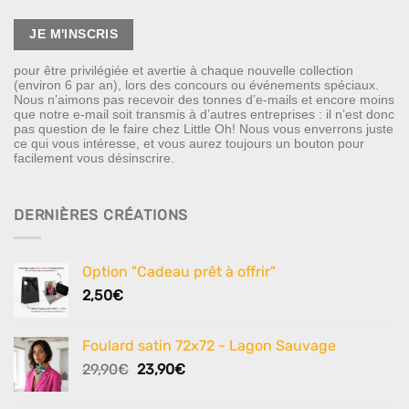
pour être privilégiée et avertie à chaque nouvelle collection
(environ 6 par an), lors des concours ou événements spéciaux.
Nous n’aimons pas recevoir des tonnes d’e-mails et encore moins
que notre e-mail soit transmis à d’autres entreprises : il n’est donc
pas question de le faire chez Little Oh! Nous vous enverrons juste
ce qui vous intéresse, et vous aurez toujours un bouton pour
facilement vous désinscrire.
DERNIÈRES CRÉATIONS
Option "Cadeau prêt à offrir"
2,50
€
Foulard satin 72x72 - Lagon Sauvage
Le
Le
29,90
€
23,90
€
prix
prix
initial
actuel