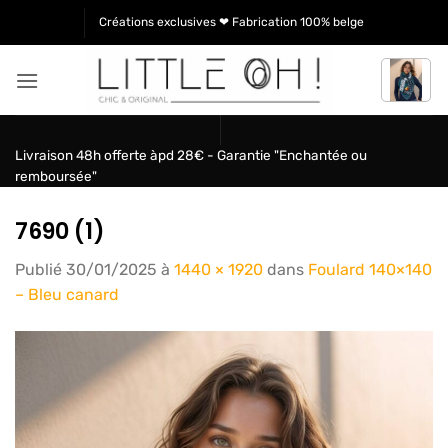
Passer
Créations exclusives ❤ Fabrication 100% belge
au
contenu
Livraison 48h offerte àpd 28€ - Garantie "Enchantée ou
remboursée"
7690 (1)
Publié
30/01/2025
à
1440 × 1920
dans
Foulard 140×140
– Bleu canard