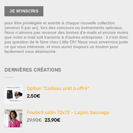
pour être privilégiée et avertie à chaque nouvelle collection
(environ 6 par an), lors des concours ou événements spéciaux.
Nous n’aimons pas recevoir des tonnes d’e-mails et encore moins
que notre e-mail soit transmis à d’autres entreprises : il n’est donc
pas question de le faire chez Little Oh! Nous vous enverrons juste
ce qui vous intéresse, et vous aurez toujours un bouton pour
facilement vous désinscrire.
DERNIÈRES CRÉATIONS
Option "Cadeau prêt à offrir"
2,50
€
Foulard satin 72x72 - Lagon Sauvage
Le
Le
29,90
€
23,90
€
prix
prix
initial
actuel