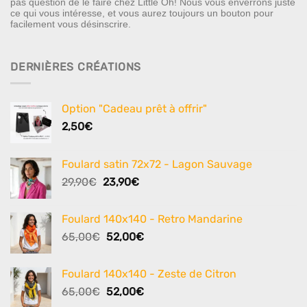
pas question de le faire chez Little Oh! Nous vous enverrons juste
ce qui vous intéresse, et vous aurez toujours un bouton pour
facilement vous désinscrire.
DERNIÈRES CRÉATIONS
Option "Cadeau prêt à offrir"
2,50
€
Foulard satin 72x72 - Lagon Sauvage
Le
Le
29,90
€
23,90
€
prix
prix
initial
actuel
Foulard 140x140 - Retro Mandarine
était :
est :
Le
Le
65,00
€
52,00
€
29,90€.
23,90€.
prix
prix
initial
actuel
Foulard 140x140 - Zeste de Citron
était :
est :
Le
Le
65,00
€
52,00
€
65,00€.
52,00€.
prix
prix