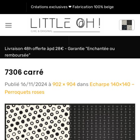
Passer
Créations exclusives ❤ Fabrication 100% belge
au
contenu
Livraison 48h offerte àpd 28€ - Garantie "Enchantée ou
remboursée"
7306 carré
Publié
16/11/2024
à
902 × 904
dans
Echarpe 140×140 –
Perroquets roses