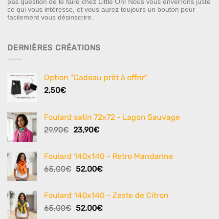
pas question de le faire chez Little Oh! Nous vous enverrons juste
ce qui vous intéresse, et vous aurez toujours un bouton pour
facilement vous désinscrire.
DERNIÈRES CRÉATIONS
Option "Cadeau prêt à offrir"
2,50
€
Foulard satin 72x72 - Lagon Sauvage
Le
Le
29,90
€
23,90
€
prix
prix
initial
actuel
Foulard 140x140 - Retro Mandarine
était :
est :
Le
Le
65,00
€
52,00
€
29,90€.
23,90€.
prix
prix
initial
actuel
Foulard 140x140 - Zeste de Citron
était :
est :
Le
Le
65,00
€
52,00
€
65,00€.
52,00€.
prix
prix