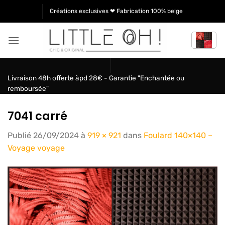
Passer
Créations exclusives ❤ Fabrication 100% belge
au
contenu
Livraison 48h offerte àpd 28€ - Garantie "Enchantée ou
remboursée"
7041 carré
Publié
26/09/2024
à
919 × 921
dans
Foulard 140×140 –
Voyage voyage