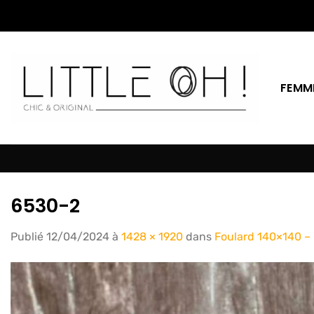
Passer
au
contenu
FEMM
6530-2
Publié
12/04/2024
à
1428 × 1920
dans
Foulard 140×140 – 