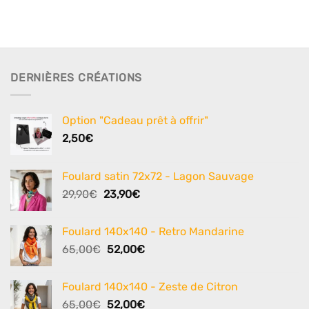
DERNIÈRES CRÉATIONS
Option "Cadeau prêt à offrir"
2,50
€
Foulard satin 72x72 - Lagon Sauvage
Le
Le
29,90
€
23,90
€
prix
prix
initial
actuel
Foulard 140x140 - Retro Mandarine
était :
est :
Le
Le
65,00
€
52,00
€
29,90€.
23,90€.
prix
prix
initial
actuel
Foulard 140x140 - Zeste de Citron
était :
est :
Le
Le
65,00
€
52,00
€
65,00€.
52,00€.