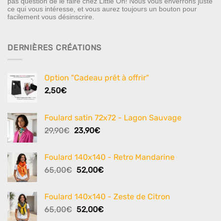
pas question de le faire chez Little Oh! Nous vous enverrons juste
ce qui vous intéresse, et vous aurez toujours un bouton pour
facilement vous désinscrire.
DERNIÈRES CRÉATIONS
Option "Cadeau prêt à offrir"
2,50
€
Foulard satin 72x72 - Lagon Sauvage
Le
Le
29,90
€
23,90
€
prix
prix
initial
actuel
Foulard 140x140 - Retro Mandarine
était :
est :
Le
Le
65,00
€
52,00
€
29,90€.
23,90€.
prix
prix
initial
actuel
Foulard 140x140 - Zeste de Citron
était :
est :
Le
Le
65,00
€
52,00
€
65,00€.
52,00€.
prix
prix