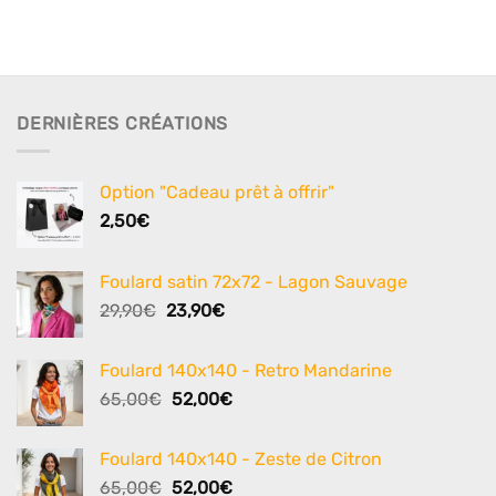
DERNIÈRES CRÉATIONS
Option "Cadeau prêt à offrir"
2,50
€
Foulard satin 72x72 - Lagon Sauvage
Le
Le
29,90
€
23,90
€
prix
prix
initial
actuel
Foulard 140x140 - Retro Mandarine
était :
est :
Le
Le
65,00
€
52,00
€
29,90€.
23,90€.
prix
prix
initial
actuel
Foulard 140x140 - Zeste de Citron
était :
est :
Le
Le
65,00
€
52,00
€
65,00€.
52,00€.