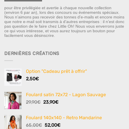
pour être privilégiée et avertie à chaque nouvelle collection
(environ 6 par an), lors des concours ou événements spéciaux.
Nous n’aimons pas recevoir des tonnes d’e-mails et encore moins
que notre e-mail soit transmis à d’autres entreprises : il n’est donc
pas question de le faire chez Little Oh! Nous vous enverrons juste
ce qui vous intéresse, et vous aurez toujours un bouton pour
facilement vous désinscrire.
DERNIÈRES CRÉATIONS
Option "Cadeau prêt à offrir"
2,50
€
Foulard satin 72x72 - Lagon Sauvage
Le
Le
29,90
€
23,90
€
prix
prix
initial
actuel
Foulard 140x140 - Retro Mandarine
était :
est :
Le
Le
65,00
€
52,00
€
29,90€.
23,90€.