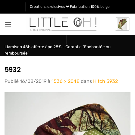
Passer
Créations exclusives ❤ Fabrication 100% belge
au
contenu
Livraison 48h offerte àpd 28€ - Garantie "Enchantée ou
remboursée"
5932
Publié
16/08/2019
à
1536 × 2048
dans
Hitch 5932