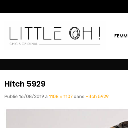
Passer
au
contenu
FEMM
Hitch 5929
Publié
16/08/2019
à
1108 × 1107
dans
Hitch 5929