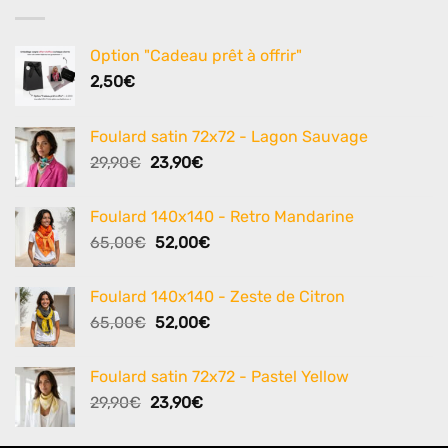
Option "Cadeau prêt à offrir"
2,50
€
Foulard satin 72x72 - Lagon Sauvage
Le
Le
29,90
€
23,90
€
prix
prix
initial
actuel
Foulard 140x140 - Retro Mandarine
était :
est :
Le
Le
65,00
€
52,00
€
29,90€.
23,90€.
prix
prix
initial
actuel
Foulard 140x140 - Zeste de Citron
était :
est :
Le
Le
65,00
€
52,00
€
65,00€.
52,00€.
prix
prix
initial
actuel
Foulard satin 72x72 - Pastel Yellow
était :
est :
Le
Le
29,90
€
23,90
€
65,00€.
52,00€.
prix
prix
initial
actuel