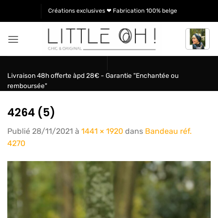
Passer
Créations exclusives ❤ Fabrication 100% belge
au
contenu
Livraison 48h offerte àpd 28€ - Garantie "Enchantée ou
remboursée"
4264 (5)
Publié
28/11/2021
à
1441 × 1920
dans
Bandeau réf.
4270