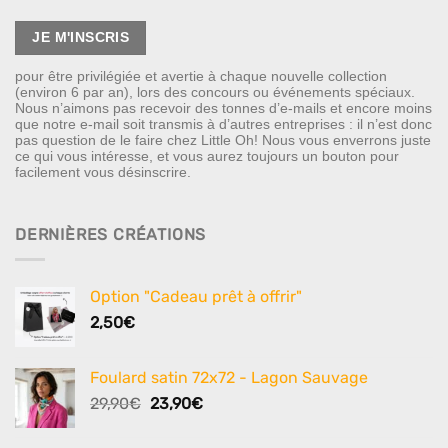
pour être privilégiée et avertie à chaque nouvelle collection
(environ 6 par an), lors des concours ou événements spéciaux.
Nous n’aimons pas recevoir des tonnes d’e-mails et encore moins
que notre e-mail soit transmis à d’autres entreprises : il n’est donc
pas question de le faire chez Little Oh! Nous vous enverrons juste
ce qui vous intéresse, et vous aurez toujours un bouton pour
facilement vous désinscrire.
DERNIÈRES CRÉATIONS
Option "Cadeau prêt à offrir"
2,50
€
Foulard satin 72x72 - Lagon Sauvage
Le
Le
29,90
€
23,90
€
prix
prix
initial
actuel