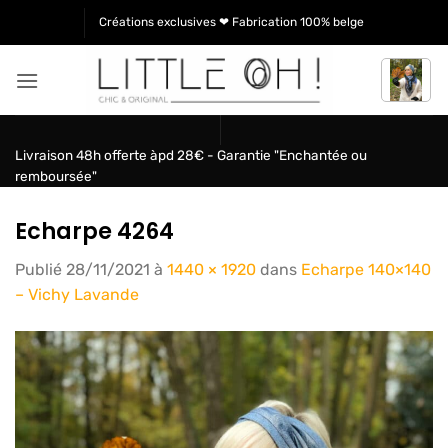
Passer
Créations exclusives ❤ Fabrication 100% belge
au
contenu
Livraison 48h offerte àpd 28€ - Garantie "Enchantée ou
remboursée"
Echarpe 4264
Publié
28/11/2021
à
1440 × 1920
dans
Echarpe 140×140
– Vichy Lavande