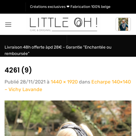
Passer
Créations exclusives ❤ Fabrication 100% belge
au
contenu
Livraison 48h offerte àpd 28€ - Garantie "Enchantée ou
remboursée"
4261 (9)
Publié
28/11/2021
à
1440 × 1920
dans
Echarpe 140×140
– Vichy Lavande