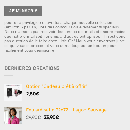
pour être privilégiée et avertie à chaque nouvelle collection
(environ 6 par an), lors des concours ou événements spéciaux.
Nous n’aimons pas recevoir des tonnes d’e-mails et encore moins
que notre e-mail soit transmis à d’autres entreprises : il n’est donc
pas question de le faire chez Little Oh! Nous vous enverrons juste
ce qui vous intéresse, et vous aurez toujours un bouton pour
facilement vous désinscrire.
DERNIÈRES CRÉATIONS
Option "Cadeau prêt à offrir"
2,50
€
Foulard satin 72x72 - Lagon Sauvage
Le
Le
29,90
€
23,90
€
prix
prix
initial
actuel