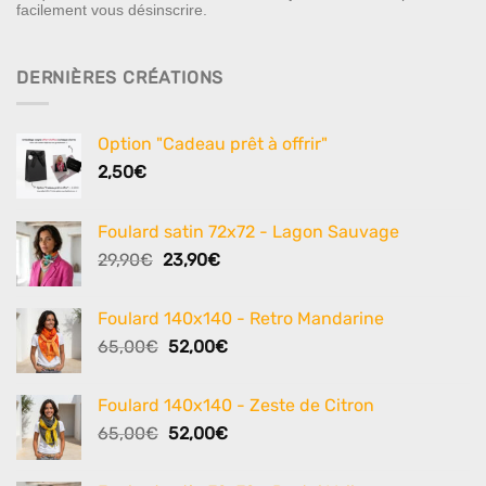
facilement vous désinscrire.
DERNIÈRES CRÉATIONS
Option "Cadeau prêt à offrir"
2,50
€
Foulard satin 72x72 - Lagon Sauvage
Le
Le
29,90
€
23,90
€
prix
prix
initial
actuel
Foulard 140x140 - Retro Mandarine
était :
est :
Le
Le
65,00
€
52,00
€
29,90€.
23,90€.
prix
prix
initial
actuel
Foulard 140x140 - Zeste de Citron
était :
est :
Le
Le
65,00
€
52,00
€
65,00€.
52,00€.
prix
prix
initial
actuel