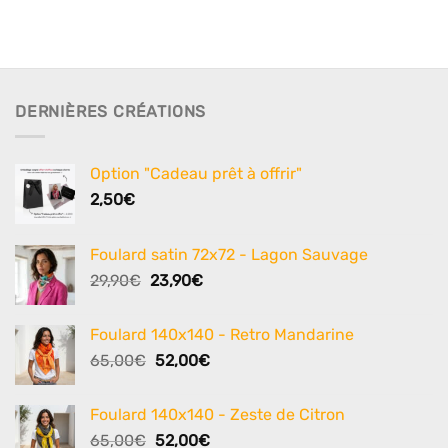
DERNIÈRES CRÉATIONS
Option "Cadeau prêt à offrir"
2,50
€
Foulard satin 72x72 - Lagon Sauvage
Le
Le
29,90
€
23,90
€
prix
prix
initial
actuel
Foulard 140x140 - Retro Mandarine
était :
est :
Le
Le
65,00
€
52,00
€
29,90€.
23,90€.
prix
prix
initial
actuel
Foulard 140x140 - Zeste de Citron
était :
est :
Le
Le
65,00
€
52,00
€
65,00€.
52,00€.