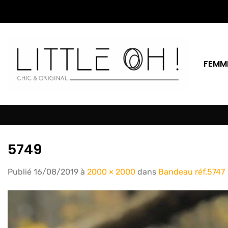
Passer
au
contenu
FEMM
5749
Publié
16/08/2019
à
2000 × 2000
dans
Bandeau réf.5747