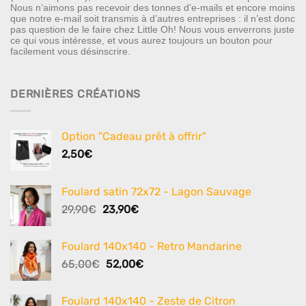
Nous n’aimons pas recevoir des tonnes d’e-mails et encore moins
que notre e-mail soit transmis à d’autres entreprises : il n’est donc
pas question de le faire chez Little Oh! Nous vous enverrons juste
ce qui vous intéresse, et vous aurez toujours un bouton pour
facilement vous désinscrire.
DERNIÈRES CRÉATIONS
Option "Cadeau prêt à offrir"
2,50
€
Foulard satin 72x72 - Lagon Sauvage
Le
Le
29,90
€
23,90
€
prix
prix
initial
actuel
Foulard 140x140 - Retro Mandarine
était :
est :
Le
Le
65,00
€
52,00
€
29,90€.
23,90€.
prix
prix
initial
actuel
Foulard 140x140 - Zeste de Citron