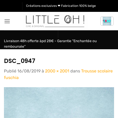
Passer
Créations exclusives ❤ Fabrication 100% belge
au
contenu
Livraison 48h offerte àpd 28€ - Garantie "Enchantée ou
remboursée"
DSC_0947
Publié
16/08/2019
à
2000 × 2001
dans
Trousse scolaire
fuschia