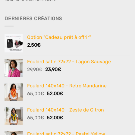
DERNIÈRES CRÉATIONS
Option "Cadeau prêt à offrir"
2,50
€
Foulard satin 72x72 - Lagon Sauvage
Le
Le
29,90
€
23,90
€
prix
prix
initial
actuel
Foulard 140x140 - Retro Mandarine
était :
est :
Le
Le
65,00
€
52,00
€
29,90€.
23,90€.
prix
prix
initial
actuel
Foulard 140x140 - Zeste de Citron
était :
est :
Le
Le
65,00
€
52,00
€
65,00€.
52,00€.
prix
prix
initial
actuel
Foulard satin 72x72 - Pastel Yellow