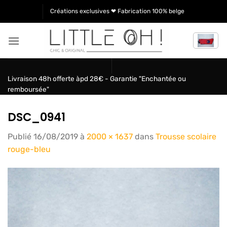
Passer
Créations exclusives ❤ Fabrication 100% belge
au
contenu
Livraison 48h offerte àpd 28€ - Garantie "Enchantée ou
remboursée"
DSC_0941
Publié
16/08/2019
à
2000 × 1637
dans
Trousse scolaire
rouge-bleu