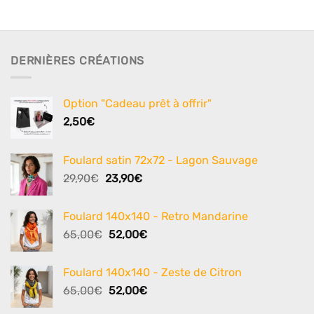
DERNIÈRES CRÉATIONS
Option "Cadeau prêt à offrir"
2,50
€
Foulard satin 72x72 - Lagon Sauvage
Le
Le
29,90
€
23,90
€
prix
prix
initial
actuel
Foulard 140x140 - Retro Mandarine
était :
est :
Le
Le
65,00
€
52,00
€
29,90€.
23,90€.
prix
prix
initial
actuel
Foulard 140x140 - Zeste de Citron
était :
est :
Le
Le
65,00
€
52,00
€
65,00€.
52,00€.
prix
prix