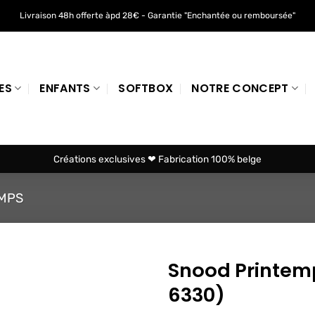
Livraison 48h offerte àpd 28€ - Garantie "Enchantée ou remboursée"
ES
ENFANTS
SOFTBOX
NOTRE CONCEPT
Créations exclusives ❤ Fabrication 100% belge
MPS
Snood Printemp
6330)
Ajouter
à mes