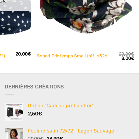
CK
+
20,00
€
20,00
€
31)
Snood Printemps Small (réf. 6326)
Le
L
8,00
€
prix
pr
initial
ac
était :
es
20,00€.
8,
DERNIÈRES CRÉATIONS
Option "Cadeau prêt à offrir"
2,50
€
Foulard satin 72x72 - Lagon Sauvage
Le
Le
29,90
€
23,90
€