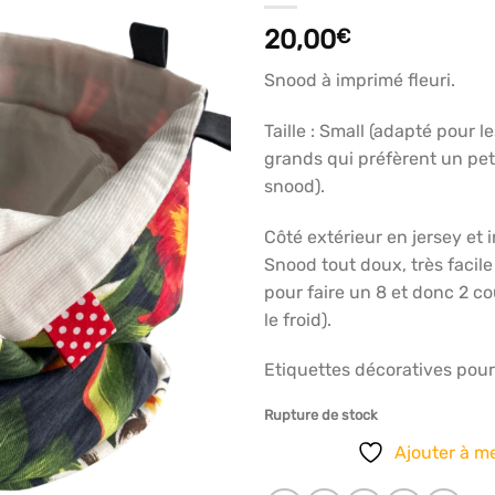
articles
20,00
€
favoris
Snood à imprimé fleuri.
Taille : Small (adapté pour l
grands qui préfèrent un peti
snood).
Côté extérieur en jersey et i
Snood tout doux, très facile 
pour faire un 8 et donc 2 c
le froid).
Etiquettes décoratives pour 
Rupture de stock
Ajouter à me