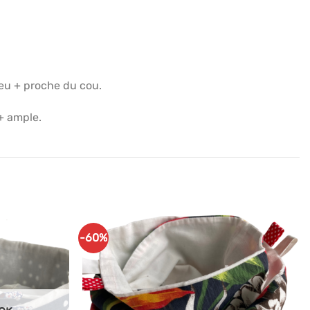
peu + proche du cou.
 + ample.
-60%
Ajouter
Ajouter
à mes
à mes
articles
articles
favoris
favoris