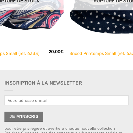
UPTURE DE STOCK
RUPTURE DE STO
+
20,00
€
s Small (réf. 6333)
Snood Printemps Small (réf. 63
INSCRIPTION À LA NEWSLETTER
pour être privilégiée et avertie à chaque nouvelle collection
(environ 6 par an), lors des concours ou événements spéciaux.