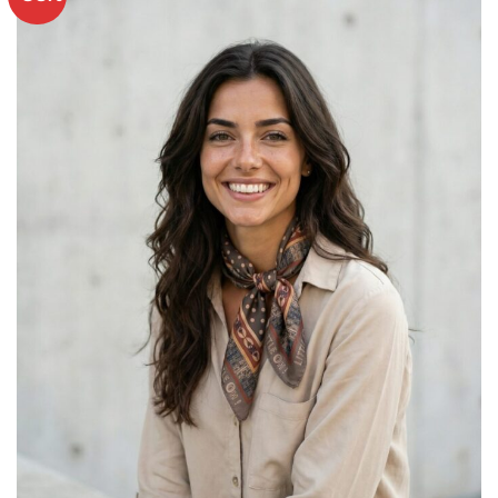
Ajouter
à mes
articles
favoris