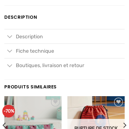
DESCRIPTION
Description
Fiche technique
Boutiques, livraison et retour
PRODUITS SIMILAIRES
-70%
Ajouter
Ajouter
à mes
à mes
articles
articles
favoris
favoris
RUPTURE DE STOCK