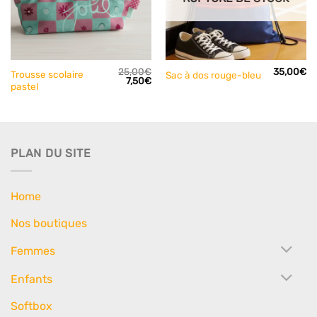
25,00
€
35,00
€
Trousse scolaire
Sac à dos rouge-bleu
Le
Le
7,50
€
pastel
prix
prix
initial
actuel
était :
est :
25,00€.
7,50€.
PLAN DU SITE
Home
Nos boutiques
Femmes
Enfants
Softbox