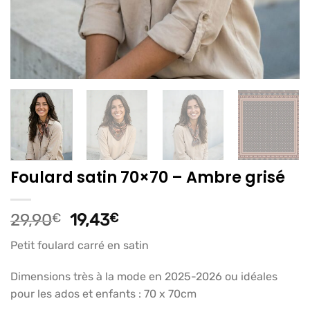
Foulard satin 70×70 – Ambre grisé
Le
Le
29,90
€
19,43
€
prix
prix
Petit foulard carré en satin
initial
actuel
était :
est :
Dimensions très à la mode en 2025-2026 ou idéales
29,90€.
19,43€.
pour les ados et enfants : 70 x 70cm