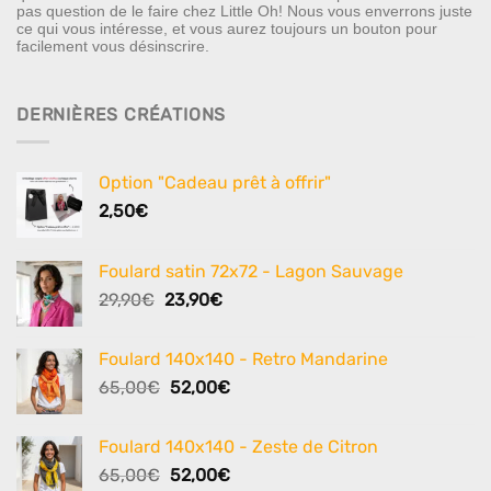
pas question de le faire chez Little Oh! Nous vous enverrons juste
ce qui vous intéresse, et vous aurez toujours un bouton pour
facilement vous désinscrire.
DERNIÈRES CRÉATIONS
Option "Cadeau prêt à offrir"
2,50
€
Foulard satin 72x72 - Lagon Sauvage
Le
Le
29,90
€
23,90
€
prix
prix
initial
actuel
Foulard 140x140 - Retro Mandarine
était :
est :
Le
Le
65,00
€
52,00
€
29,90€.
23,90€.
prix
prix
initial
actuel
Foulard 140x140 - Zeste de Citron
était :
est :
Le
Le
65,00
€
52,00
€
65,00€.
52,00€.