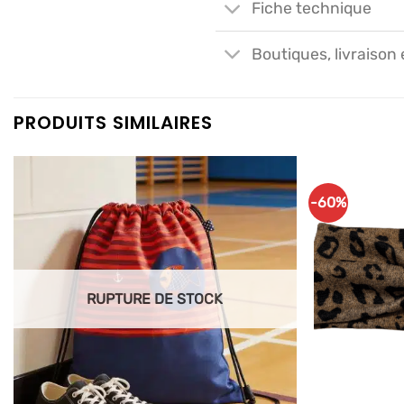
Fiche technique
Boutiques, livraison 
PRODUITS SIMILAIRES
-60%
Ajouter
à mes
articles
favoris
RUPTURE DE STOCK