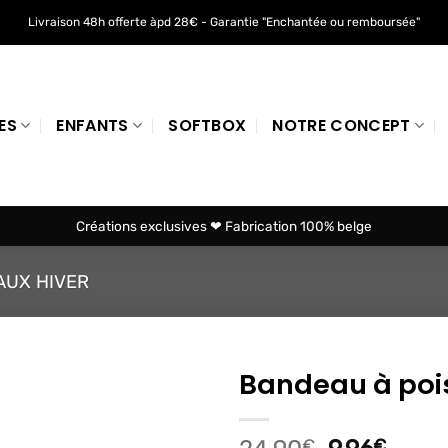
Livraison 48h offerte àpd 28€ - Garantie "Enchantée ou remboursée"
ES
ENFANTS
SOFTBOX
NOTRE CONCEPT
Créations exclusives ❤ Fabrication 100% belge
UX HIVER
Bandeau à pois 
Ajouter
à mes
€
€