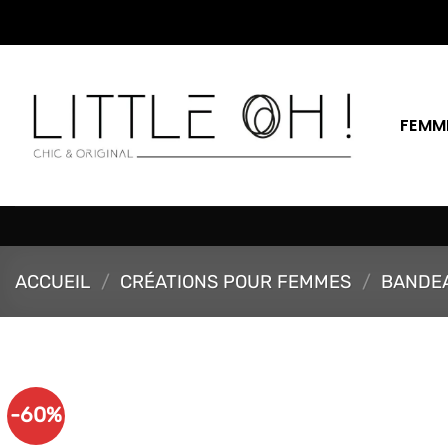
Passer
au
contenu
FEMM
ACCUEIL
/
CRÉATIONS POUR FEMMES
/
BANDEA
-60%