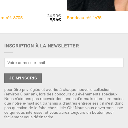
+
24,90
€
rd réf. 8705
Bandeau réf. 1675
Le
Le
9,96
€
prix
prix
initial
actuel
était :
est :
24,90€.
9,96€.
INSCRIPTION À LA NEWSLETTER
pour être privilégiée et avertie à chaque nouvelle collection
(environ 6 par an), lors des concours ou événements spéciaux.
Nous n’aimons pas recevoir des tonnes d’e-mails et encore moins
que notre e-mail soit transmis à d’autres entreprises : il n’est donc
pas question de le faire chez Little Oh! Nous vous enverrons juste
ce qui vous intéresse, et vous aurez toujours un bouton pour
facilement vous désinscrire.