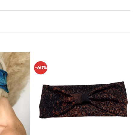
-60%
Ajouter
Ajouter
à mes
à mes
articles
articles
favoris
favoris