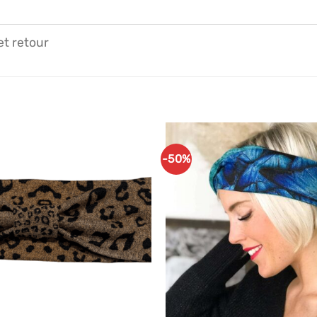
et retour
-50%
Ajouter
à mes
articles
favoris