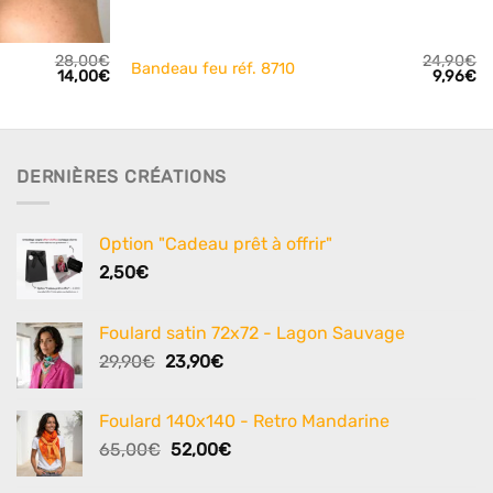
+
28,00
€
24,90
€
Bandeau feu réf. 8710
Le
Le
Le
L
14,00
€
9,96
€
prix
prix
prix
pr
initial
actuel
initial
ac
était :
est :
était :
es
28,00€.
14,00€.
24,90€.
9,
DERNIÈRES CRÉATIONS
Option "Cadeau prêt à offrir"
2,50
€
Foulard satin 72x72 - Lagon Sauvage
Le
Le
29,90
€
23,90
€
prix
prix
initial
actuel
Foulard 140x140 - Retro Mandarine
était :
est :
Le
Le
65,00
€
52,00
€
29,90€.
23,90€.
prix
prix