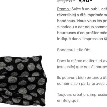
Le
Le
24,90
9,96
articles
prix
prix
favoris
Promo :
Suite à un oubli, ce
initial
actue
réversible) a été imprimée s
était :
est :
bandeaux. Nous vous les pr
24,90€.
9,96€
« cadeau » car nous sommes
heureuses d’en profiter même
indiqué dans l’impression 
Bandeau Little Oh!
Dans la même matière, et a
(exclusifs) que nos écharpe
Ils peuvent bien entendu êtr
combinaison parfaite avec 
Toujours création, impressio
en Belgique.