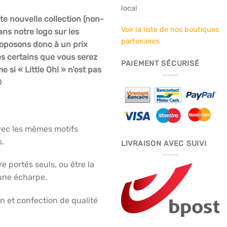
local
tte nouvelle collection (non-
l
Voir la liste de nos boutiques
ans notre logo sur les
partenaires
oposons donc à un prix
.
 certains que vous serez
PAIEMENT SÉCURISÉ
 si « Little Oh! » n’est pas

vec les mêmes motifs
s.
LIVRAISON AVEC SUIVI
e portés seuls, ou être la
une écharpe.
n et confection de qualité