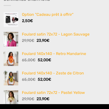
Option "Cadeau prêt à offrir"
2,50
€
Foulard satin 72x72 - Lagon Sauvage
Le
Le
29,90
€
23,90
€
prix
prix
initial
actuel
Foulard 140x140 - Retro Mandarine
était :
est :
Le
Le
65,00
€
52,00
€
29,90€.
23,90€.
prix
prix
initial
actuel
Foulard 140x140 - Zeste de Citron
était :
est :
Le
Le
65,00
€
52,00
€
65,00€.
52,00€.
prix
prix
initial
actuel
Foulard satin 72x72 - Pastel Yellow
était :
est :
Le
Le
29,90
€
23,90
€
65,00€.
52,00€.
prix
prix
initial
actuel