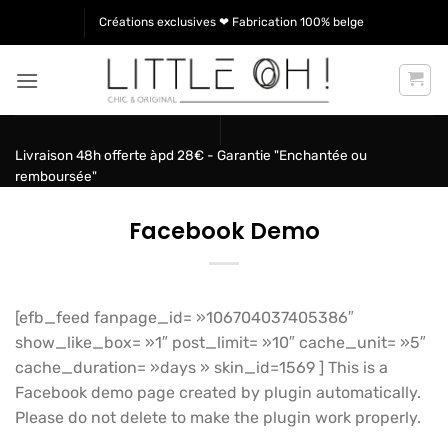
Passer
Créations exclusives ❤ Fabrication 100% belge
au
contenu
Livraison 48h offerte àpd 28€ - Garantie "Enchantée ou
remboursée"
Facebook Demo
[efb_feed fanpage_id= »106704037405386″
show_like_box= »1″ post_limit= »10″ cache_unit= »5″
cache_duration= »days » skin_id=1569 ] This is a
Facebook demo page created by plugin automatically.
Please do not delete to make the plugin work properly.